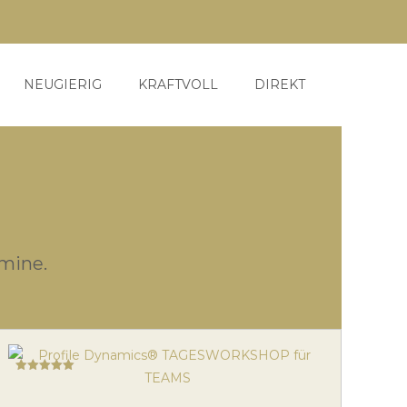
NEUGIERIG
KRAFTVOLL
DIREKT
mine.
Bewertet mit
5.00
von 5