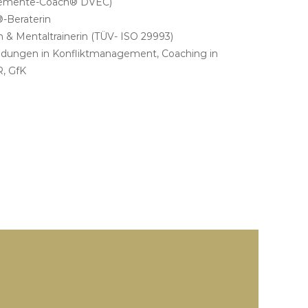
-Elemente-Coach® DVEC)
®-Beraterin
 & Mentaltrainerin (TÜV- ISO 29993)
bildungen in Konfliktmanagement, Coaching in
, GfK