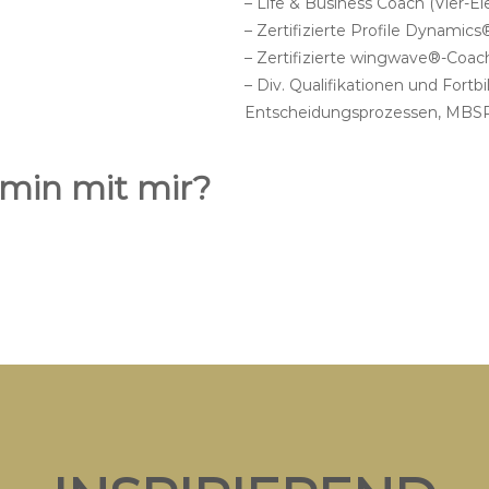
– Life & Business Coach (Vier
– Zertifizierte Profile Dynamics
– Zertifizierte wingwave®-Coach
– Div. Qualifikationen und Fort
Entscheidungsprozessen, MBSR
rmin mit mir?