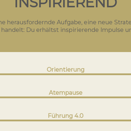
INSPIRIEREND
e herausfordernde Aufgabe, eine neue Strate
handelt: Du erhältst inspirierende Impulse 
Orientierung
Atempause
Führung 4.0